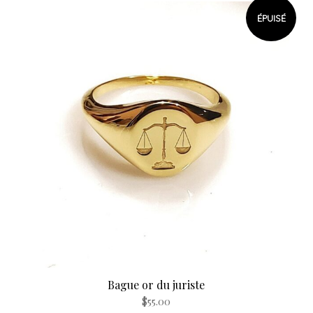
ÉPUISÉ
Bague or du juriste
$
55.00